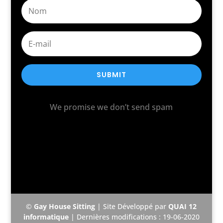
SUBMIT
We promise we don’t send spam
©
Gay House Sitting
| Site Développé par
QUAI 12
informatique
| Dernières modifications : 19-06-2020