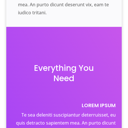
mea. An purto dicunt deserunt vix, eam te
iudico tritani.
Everything You
Need
LOREM IPSUM
Te sea deleniti suscipiantur deterruisset, eu
quis detracto sapientem mea. An purto dicunt