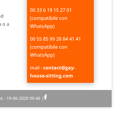
00 33 6 19 15 27 01
ed
(compatibile con
a o a
WhatsApp)
00 55 85 99 28 84 41 41
(compatibile con
WhatsApp)
mail :
contact@gay-
house-sitting.com
s : 19-06-2020 05:46 |