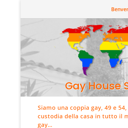
Benve
Gay House S
Siamo una coppia gay, 49 e 54, 
custodia della casa in tutto il
gay…